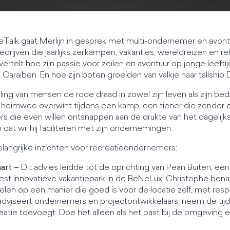
reTalk gaat Merlijn in gesprek met multi-ondernemer en avont
rijven die jaarlijks zeilkampen, vakanties, wereldreizen en r
rtelt hoe zijn passie voor zeilen en avontuur op jonge leefti
Caraïben. En hoe zijn boten groeiden van valkje naar tallshi
ing van mensen de rode draad in zowel zijn leven als zijn bed
dat heimwee overwint tijdens een kamp, een tiener die zonder
s die even willen ontsnappen aan de drukte van het dagelijks 
n dat wil hij faciliteren met zijn ondernemingen.
elangrijke inzichten voor recreatieondernemers:
hart –
Dit advies leidde tot de oprichting van Pean Buiten, een
 innovatieve vakantiepark in de BeNeLux. Christophe benadru
len op een manier die goed is voor de locatie zelf, met resp
j adviseert ondernemers en projectontwikkelaars: neem de tij
eatie toevoegt. Doe het alleen als het past bij de omgeving e