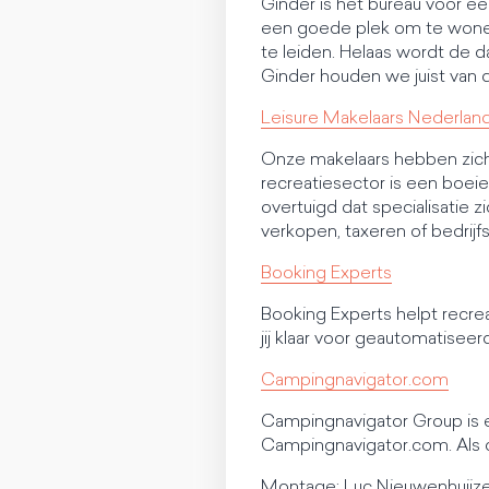
Ginder is hét bureau voor ee
een goede plek om te wonen
te leiden. Helaas wordt de 
Ginder houden we juist van d
Leisure Makelaars Nederlan
Onze makelaars hebben zich 
recreatiesector is een boeie
overtuigd dat specialisatie 
verkopen, taxeren of bedrijfs
Booking Experts
Booking Experts helpt recre
jij klaar voor geautomatisee
Campingnavigator.com
Campingnavigator Group is ee
Campingnavigator.com. Als on
Montage: Luc Nieuwenhuijz