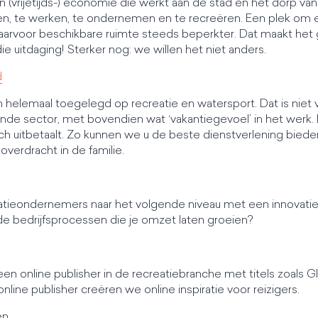
n (vrijetijds-) economie die werkt aan de stad en het dorp v
, te werken, te ondernemen en te recreëren. Een plek om e
daarvoor beschikbare ruimte steeds beperkter. Dat maakt het
ie uitdaging! Sterker nog: we willen het niet anders.
d
helemaal toegelegd op recreatie en watersport. Dat is niet v
nde sector, met bovendien wat ‘vakantiegevoel’ in het werk. 
zich uitbetaalt. Zo kunnen we u de beste dienstverlening bied
overdracht in de familie.
atieondernemers naar het volgende niveau met een innovati
rde bedrijfsprocessen die je omzet laten groeien?
n online publisher in de recreatiebranche met titels zoals G
line publisher creëren we online inspiratie voor reizigers.
en