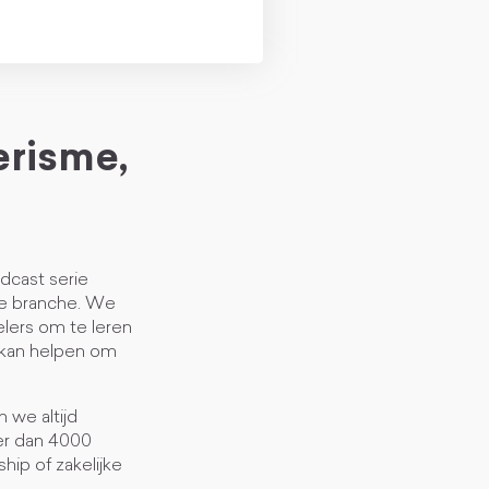
erisme,
odcast serie
ze branche. We
elers om te leren
u kan helpen om
 we altijd
eer dan 4000
hip of zakelijke