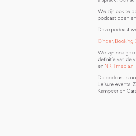
afspraak? Ga naa
We zijn ook te b
podcast doen en
Deze podcast wo
Ginder
,
Booking 
We zijn ook geko
definitie van de
en
NRITmedia.nl
De podcast is oo
Leisure events. 
Kampeer en Cara