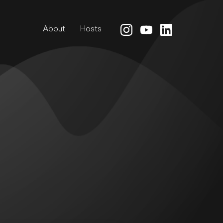
About
Host
s