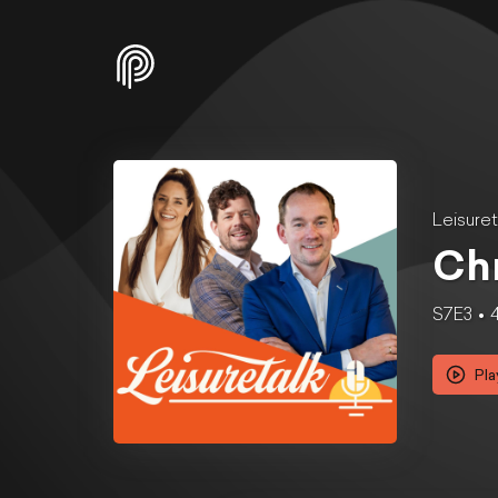
Leisuret
Chr
S7E3
Pla