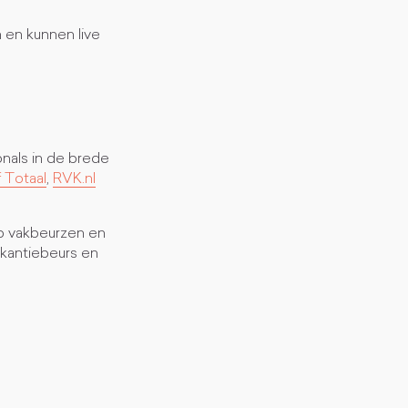
 en kunnen live
onals in de brede
 Totaal
,
RVK.nl
p vakbeurzen en
akantiebeurs en