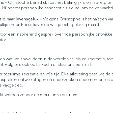
ens
– Christophe benadrukt dat het belangrijk is om scherp te z
n. Hij noemt persoonlijke aandacht als sleutel om de verwacht
eld naar levensgeluk
– Volgens Christophe is het najagen 
 altijd meer. Focus liever op wat je echt gelukkig maakt.
g voor een inspirerend gesprek over hoe persoonlijke ontwikk
tor.
n wat we zowel doen in de wereld van leisure, recreatie, toeri
nl. Volg ons ook op LinkedIn of stuur ons een mail.
r toerisme, recreatie en vrije tijd. Elke aflevering gaan we d
bespreken ontwikkelingen en onderzoeken ondernemerslessen.
ns vakgebied.
aakt worden zonder de steun onze partners: