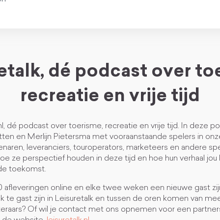
etalk, dé podcast over to
recreatie en vrije tijd
.nl, dé podcast over toerisme, recreatie en vrije tijd. In deze p
tten en Merlijn Pietersma met vooraanstaande spelers in on
naren, leveranciers, touroperators, marketeers en andere sp
oe ze perspectief houden in deze tijd en hoe hun verhaal jo
r de toekomst.
afleveringen online en elke twee weken een nieuwe gast zijn
ok te gast zijn in Leisuretalk en tussen de oren komen van m
teraars? Of wil je contact met ons opnemen voor een partners