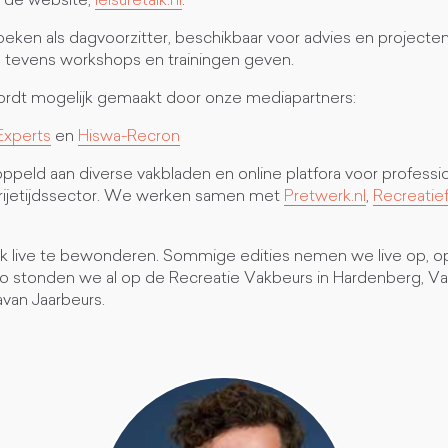
r de website,
leisuretalk.nl
.
oeken als dagvoorzitter, beschikbaar voor advies en projecten
 tevens workshops en trainingen geven.
rdt mogelijk gemaakt door onze mediapartners:
Experts
en
Hiswa-Recron
ppeld aan diverse vakbladen en online platfora voor professi
 vrijetijdssector. We werken samen met
Pretwerk.nl
,
Recreatief
k live te bewonderen. Sommige edities nemen we live op, o
Zo stonden we al op de Recreatie Vakbeurs in Hardenberg, V
van Jaarbeurs.