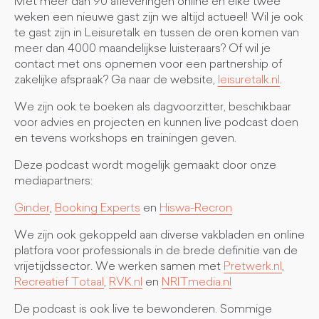
Met meer dan 90 afleveringen online en elke twee
weken een nieuwe gast zijn we altijd actueel! Wil je ook
te gast zijn in Leisuretalk en tussen de oren komen van
meer dan 4000 maandelijkse luisteraars? Of wil je
contact met ons opnemen voor een partnership of
zakelijke afspraak? Ga naar de website,
leisuretalk.nl
.
We zijn ook te boeken als dagvoorzitter, beschikbaar
voor advies en projecten en kunnen live podcast doen
en tevens workshops en trainingen geven.
Deze podcast wordt mogelijk gemaakt door onze
mediapartners:
Ginder
,
Booking Experts
en
Hiswa-Recron
We zijn ook gekoppeld aan diverse vakbladen en online
platfora voor professionals in de brede definitie van de
vrijetijdssector. We werken samen met
Pretwerk.nl
,
Recreatief Totaal
,
RVK.nl
en
NRITmedia.nl
De podcast is ook live te bewonderen. Sommige