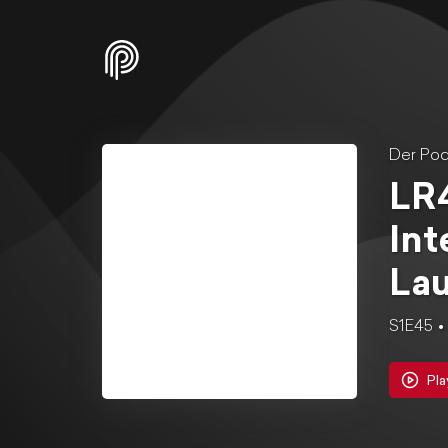
Der Pod
LR4
Int
La
S1E45
Pla