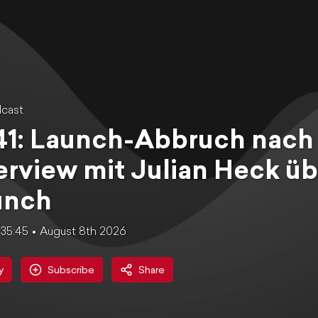
cast
1: Launch-Abbruch nach 
erview mit Julian Heck üb
unch
35:45
August 8th 2026
y
Subscribe
Share