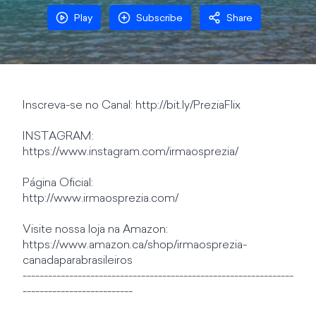
Play
Subscribe
Share
Inscreva-se no Canal: http://bit.ly/PreziaFlix
INSTAGRAM:
https://www.instagram.com/irmaosprezia/
Página Oficial:
http://www.irmaosprezia.com/
Visite nossa loja na Amazon:
https://www.amazon.ca/shop/irmaosprezia-
canadaparabrasileiros
----------------------------------------------------------------
--------------------------