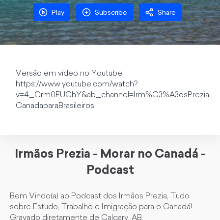
Play
Subscribe
Share
Versão em vídeo no Youtube
https://www.youtube.com/watch?
v=4_Crm0FUChY&ab_channel=Irm%C3%A3osPrezia-
CanadaparaBrasileiros
Irmãos Prezia - Morar no Canadá -
Podcast
Bem Vindo(a) ao Podcast dos Irmãos Prezia, Tudo
sobre Estudo, Trabalho e Imigração para o Canadá!
Gravado diretamente de Calgary, AB.