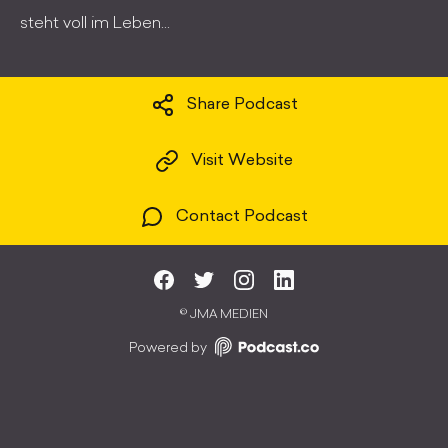
steht voll im Leben...
Share Podcast
Visit Website
Contact Podcast
©
JMA MEDIEN
Powered by