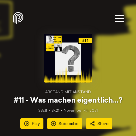
ABSTAND MIT ANSTAND
#11 - Was machen eigentlich...?
S3E11
37:21
November 7th 2021
Play
Subscribe
Share