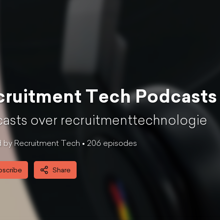
ruitment Tech Podcasts 
asts over recruitmenttechnologie
 by Recruitment Tech •
206
episode
s
bscribe
Share