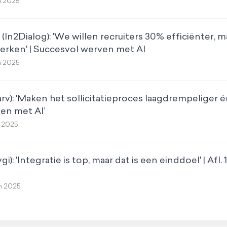
h 2025
(In2Dialog): 'We willen recruiters 30% efficiënter, 
erken' | Succesvol werven met AI
h 2025
rv): 'Maken het sollicitatieproces laagdrempeliger én 
en met AI’
h 2025
i): 'Integratie is top, maar dat is een einddoel' | Afl.
th 2025