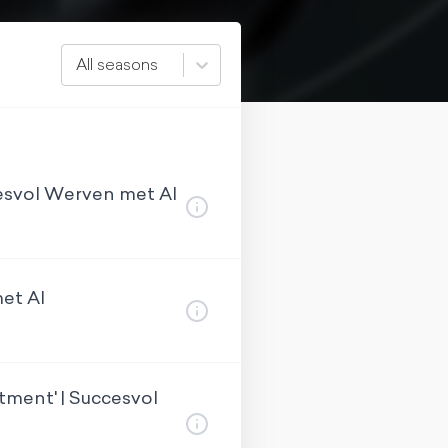
All seasons
cesvol Werven met AI
met AI
tment' | Succesvol