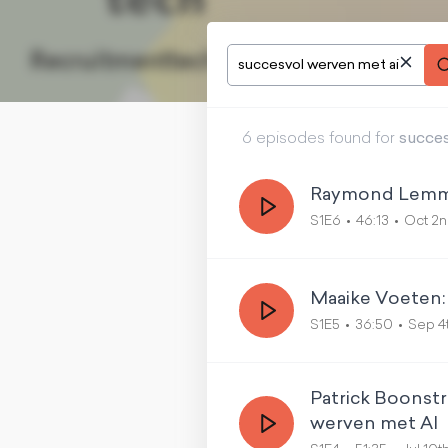
6
episode
s
found for
succes
Raymond Lemmers
S1E6
46:13
Oct 2
Maaike Voeten: 
S1E5
36:50
Sep 4
Patrick Boonstr
werven met AI