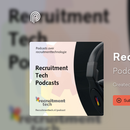
Rec
Podc
Created
Su