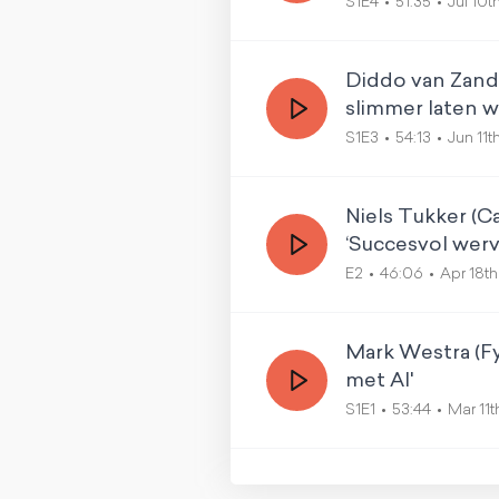
S1E4
51:35
Jul 10t
Diddo van Zand 
slimmer laten w
S1E3
54:13
Jun 11t
Niels Tukker (Ca
‘Succesvol werv
E2
46:06
Apr 18t
Mark Westra (Fyg
met AI'
S1E1
53:44
Mar 11