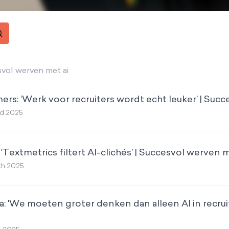
vol werven met ai
: ‘Werk voor recruiters wordt echt leuker’ | Suc
nd 2025
‘Textmetrics filtert AI-clichés’ | Succesvol werven 
th 2025
a: 'We moeten groter denken dan alleen AI in recrui