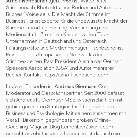
Arno Fischbacher
(geb. 1955) ist Wirtschafts-
Stimmcoach, Rhetoriktrainer, Redner und Autor des
Buches "Voice sells. Die Macht der Stimme im
Business". Er ist Experte für die unbewusste Macht der
Stimme in Vortrag, Führung, Verhandlung und
Medienauftritt. Zu seinen Kunden zählen Top-
Unternehmen in Deutschland und Österreich,
Führungskräfte und Medienmanager. Fischbacher ist
Präsident des Europäischen Netzwerks der
Stimmexperten, Past President Austria der German
Speakers Association (GSA) und Autor mehrerer
Bücher. Kontakt: https://arno-fischbacher.com
In vielen Episoden ist
Andreas Giermaier
Co-
Moderator und Gesprächspartner. Seit 2000 befasst
sich Andreas K. Giermaier MSc. wissenschaftlich mit
gehirn-gerechten Strategien für Erfolg beim Lernen,
Business und Psychologie. Mit seinem zusammen mit
Vera F. Birkenbihl gegründeten großen Online-
Coaching-Magazin Blog LernenDerZukunft.com
erreicht er zehntausende Leser und ist dadurch ein