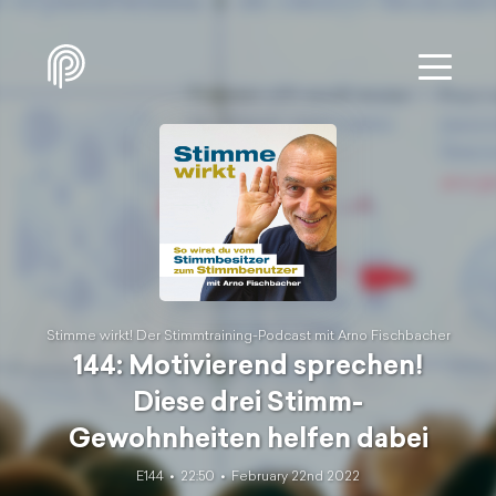
Stimme wirkt! Der Stimmtraining-Podcast mit Arno Fischbacher
144: Motivierend sprechen!
Diese drei Stimm-
Gewohnheiten helfen dabei
E144
22:50
February 22nd 2022