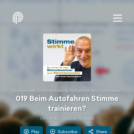
Stimme wirkt! Der Stimmtraining-Podcast mit Arno Fischbacher
019 Beim Autofahren Stimme
trainieren?
E19
21:32
October 7th 2020
Play
Subscribe
Share