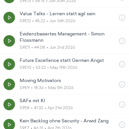
S9E13
58:15
Jun 30th 2026
Value Talks - Lernen statt agil sein
S9E12
45:22
Jun 16th 2026
Evidenzbasiertes Management - Simon
Flossmann
S9E11
44:08
Jun 2nd 2026
Future Excellence statt German Angst
S9E10
53:22
May 19th 2026
Moving Motivators
S9E9
18:36
May 5th 2026
SAFe mit KI
S9E8
41:32
Apr 21st 2026
Kein Backlog ohne Security - Arwid Zang
S9E7
46:31
Apr 7th 2026