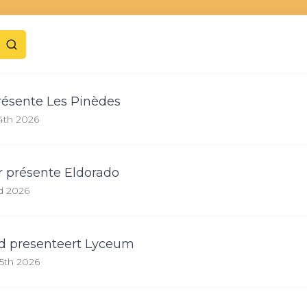
résente Les Pinèdes
4th 2026
r présente Eldorado
rd 2026
d presenteert Lyceum
5th 2026