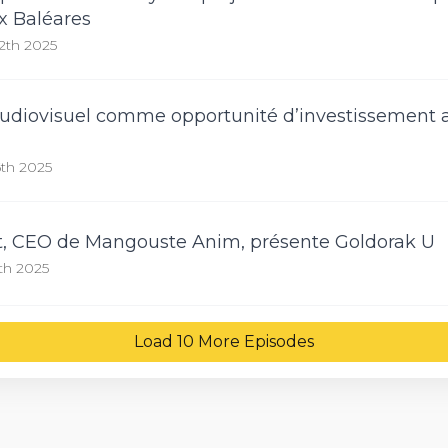
ux Baléares
2th 2025
’audiovisuel comme opportunité d’investissement 
6th 2025
t, CEO de Mangouste Anim, présente Goldorak U
5th 2025
Load
10
More Episode
s