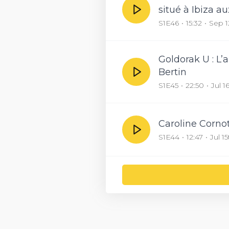
situé à Ibiza a
S1E46
15:32
Sep 1
Goldorak U : L
Bertin
S1E45
22:50
Jul 1
Caroline Corno
S1E44
12:47
Jul 1