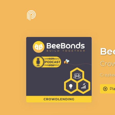
Be
Cro
Create
Pla