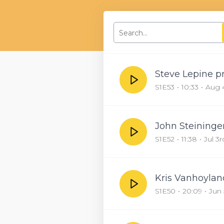
Steve Lepine p
S1E53
10:33
Aug 
John Steininge
S1E52
11:38
Jul 3
Kris Vanhoylan
S1E50
20:09
Jun 