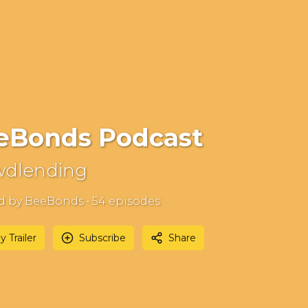
eBonds Podcast
wdlending
d by BeeBonds •
54
episode
s
y Trailer
Subscribe
Share