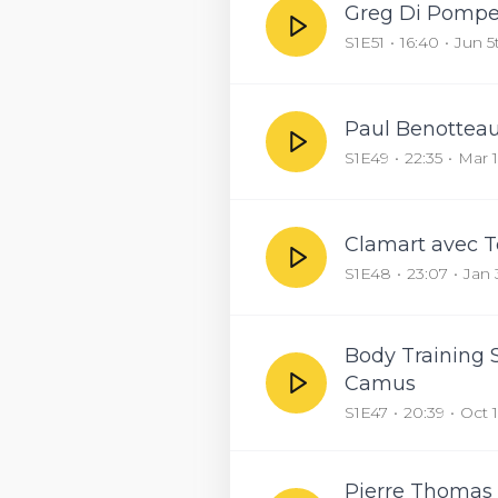
Greg Di Pompeo
S1E51
16:40
Jun 5
Paul Benotteau 
S1E49
22:35
Mar 
Clamart avec T
S1E48
23:07
Jan 
Body Training S
Camus
S1E47
20:39
Oct 
Pierre Thomas 