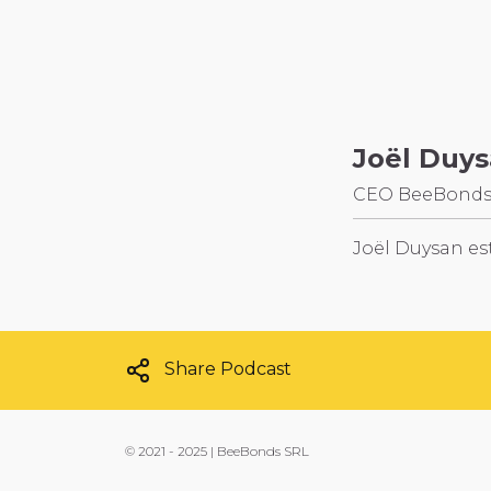
Joël Duy
CEO BeeBond
Joël Duysan es
Share Podcast
©
2021 - 2025 | BeeBonds SRL