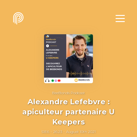
BeeBonds Podcast
Alexandre Lefebvre :
apiculteur partenaire U
Keepers
S1E6
26:23
August 10th 2021