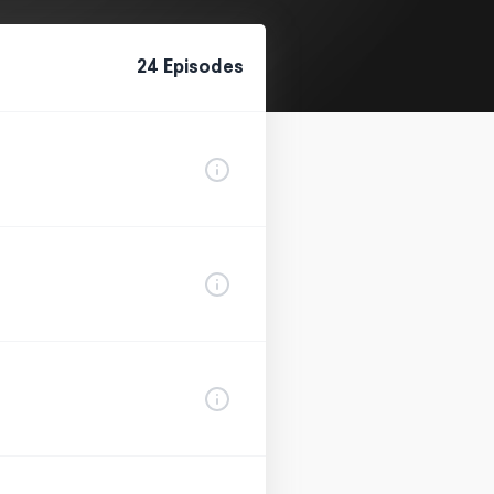
24
Episode
s