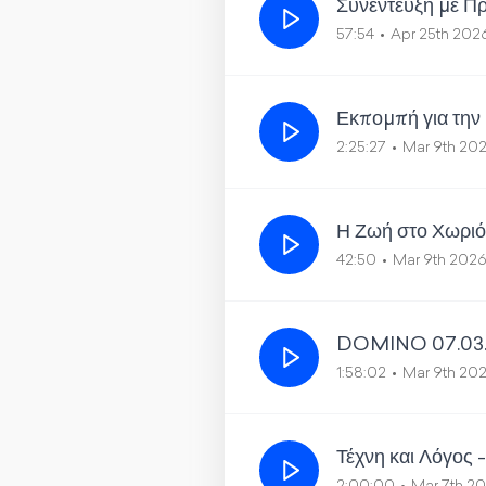
Συνέντευξη με Π
57:54
Apr 25th 202
Εκπομπή για την 
2:25:27
Mar 9th 20
Η Ζωή στο Χωριό
42:50
Mar 9th 202
DOMINO 07.03.2
1:58:02
Mar 9th 20
Τέχνη και Λόγος 