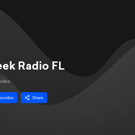
ek Radio FL
ode
s
bscribe
Share