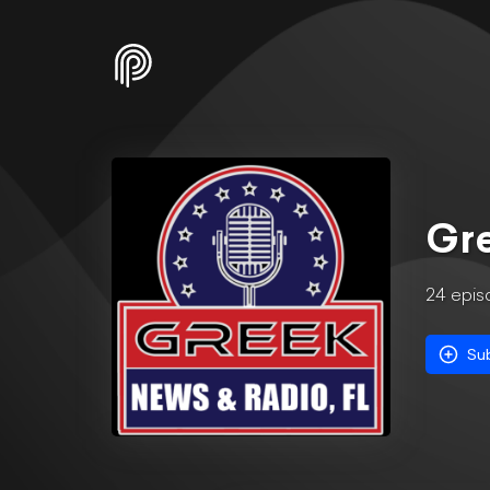
Gre
24
epis
Su