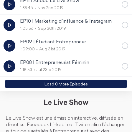
EP11 | Allooo Le Live Show
1:35:46
Nov 2nd 2019
EP10 | Marketing d'influence & Instagram
1:05:56
Sep 30th 2019
EP09 | Étudiant Entrepreneur
1:09:00
Aug 31st 2019
EP08 | Entrepreneuriat Féminin
1:18:53
Jul 23rd 2019
Load
0
More Episode
s
Le Live Show
Le Live Show est une émission interactive, diffusée en
direct sur Facebook Linkedin et Twitch afin d'échanger
autour de sujets liés à l'entrepreneuriat avec des