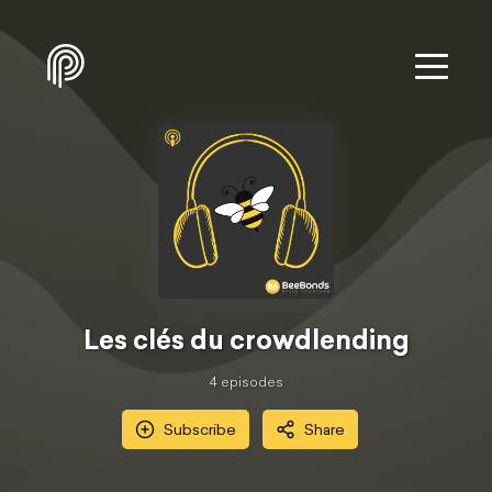
Les clés du crowdlending
4
episode
s
Subscribe
Share