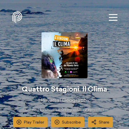
Quattro Stagioni. Il Clima
Universal Geographic
Created by Universal Geographic •
2
episode
s
Play Trailer
Subscribe
Share