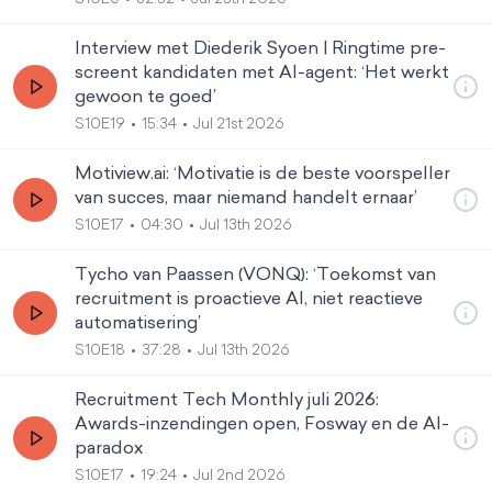
Interview met Diederik Syoen | Ringtime pre-
screent kandidaten met AI-agent: ‘Het werkt
gewoon te goed’
S10E19
15:34
Jul 21st 2026
Motiview.ai: ‘Motivatie is de beste voorspeller
van succes, maar niemand handelt ernaar’
S10E17
04:30
Jul 13th 2026
Tycho van Paassen (VONQ): ‘Toekomst van
recruitment is proactieve AI, niet reactieve
automatisering’
S10E18
37:28
Jul 13th 2026
Recruitment Tech Monthly juli 2026:
Awards-inzendingen open, Fosway en de AI-
paradox
S10E17
19:24
Jul 2nd 2026