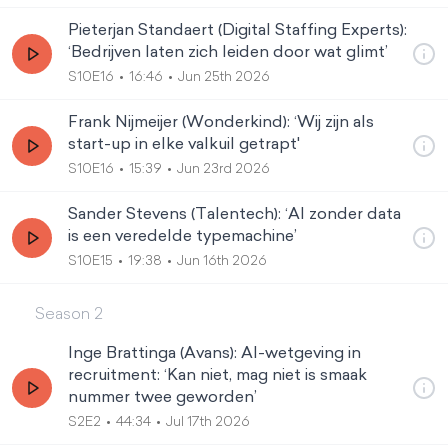
Pieterjan Standaert (Digital Staffing Experts):
‘Bedrijven laten zich leiden door wat glimt’
S10E16
16:46
Jun 25th 2026
Frank Nijmeijer (Wonderkind): ‘Wij zijn als
start-up in elke valkuil getrapt'
S10E16
15:39
Jun 23rd 2026
Sander Stevens (Talentech): ‘AI zonder data
is een veredelde typemachine’
S10E15
19:38
Jun 16th 2026
Season
2
Inge Brattinga (Avans): AI-wetgeving in
recruitment: ‘Kan niet, mag niet is smaak
nummer twee geworden’
S2E2
44:34
Jul 17th 2026