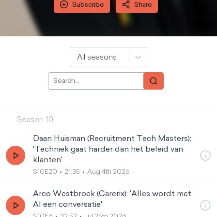
Subscribe
Share
All seasons
Season
10
Daan Huisman (Recruitment Tech Masters):
'Techniek gaat harder dan het beleid van
klanten'
S10E20
21:35
Aug 4th 2026
Arco Westbroek (Carerix): 'Alles wordt met
AI een conversatie'
S10E6
32:52
Jul 25th 2026