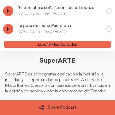
"El derecho a soñar", con Laura Toranzo
S5E5
09:16
Feb 13th 2025
La gota de leche Pamplona
S5E4
09:40
Jan 23rd 2025
Load
10
More Episode
s
SuperARTE
SuperARTE es el programa dedicado a la inclusión, la
igualdad y las oportunidades para todos. A cargo de
Marta Ibáñez (persona con parálisis cerebral), Eva Lus en
la edición de sonido y con la colaboración de Tantaka.
Share Podcast