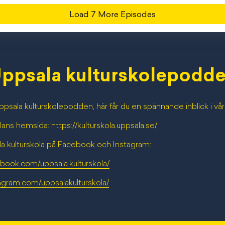
Load
7
More Episode
s
ppsala kulturskolepodd
psala kulturskolepodden, här får du en spännande inblick i vå
lans hemsida: https://kulturskola.uppsala.se/
la kulturskola på Facebook och Instagram:
book.com/uppsala.kulturskola/
agram.com/uppsalakulturskola/