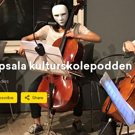
psala kulturskolepodden
ode
s
bscribe
Share