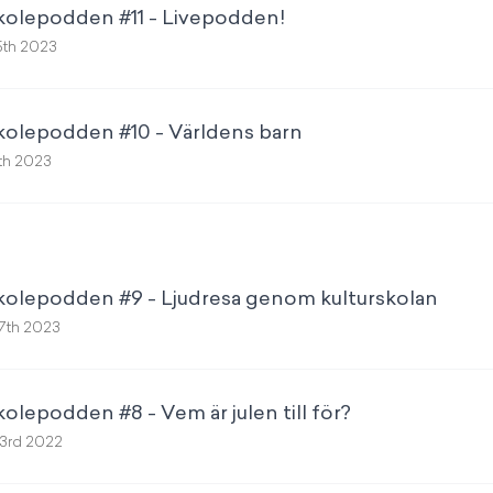
skolepodden #11 - Livepodden!
5th 2023
kolepodden #10 - Världens barn
th 2023
skolepodden #9 - Ljudresa genom kulturskolan
7th 2023
olepodden #8 - Vem är julen till för?
3rd 2022