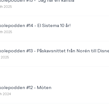
kolepodden #15 - "Jag har en känsla"
9th 2025
kolepodden #14 - El Sistema 10 år!
6th 2025
kolepodden #13 - Påskavsnittet från Norén till Disn
t 2025
skolepodden #12 - Möten
th 2024