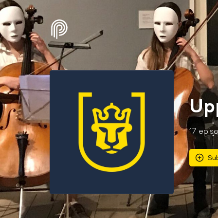
Up
17
epis
Su