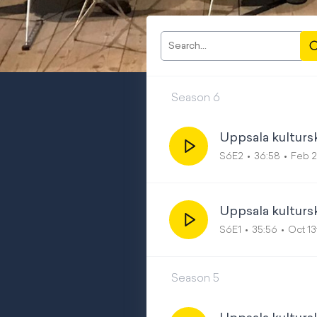
Season
6
Uppsala kultur
S6E2
36:58
Feb 2
Uppsala kulturs
S6E1
35:56
Oct 1
Season
5