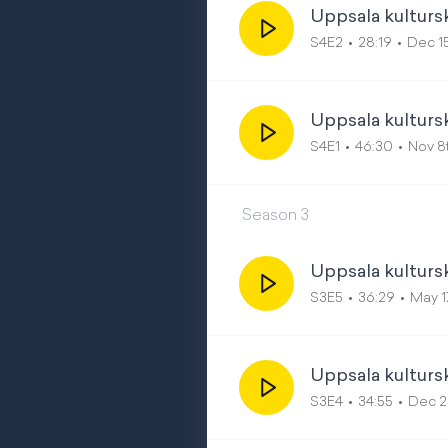
Uppsala kultur
S4E2
28:19
Dec 1
Uppsala kulturs
S4E1
46:30
Nov 8
Season
3
Uppsala kultur
S3E5
36:29
May 1
Uppsala kultursk
S3E4
34:55
Dec 2