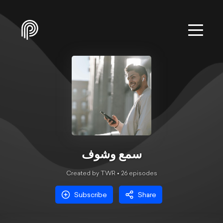
سمع وشوف
Created by TWR •
26
episode
s
Subscribe
Share